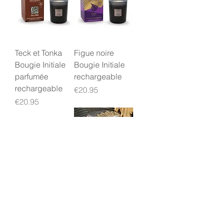
Teck et Tonka
Figue noire
Bougie Initiale
Bougie Initiale
parfumée
rechargeable
rechargeable
Price
€20.95
Price
€20.95
Néroli Bougie
Bougie
Initiale parfumée
signature Cuir
rechargeable
de Russie
Price
Price
€20.95
€34.95