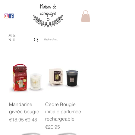
ME
NU
Mandarine
Cèdre Bougie
givrée bougie
initiale parfumée
rechargeable
Regular Price
Sale Price
€18.95
€9.48
Price
€20.95