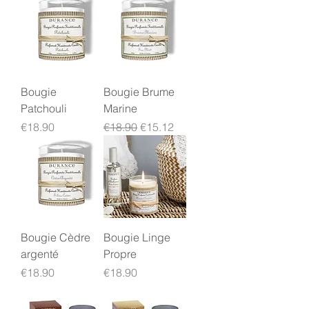
Bougie
Bougie Brume
Patchouli
Marine
Price
Regular Price
Sale Price
€18.90
€18.90
€15.12
Bougie Cèdre
Bougie Linge
argenté
Propre
Price
Price
€18.90
€18.90