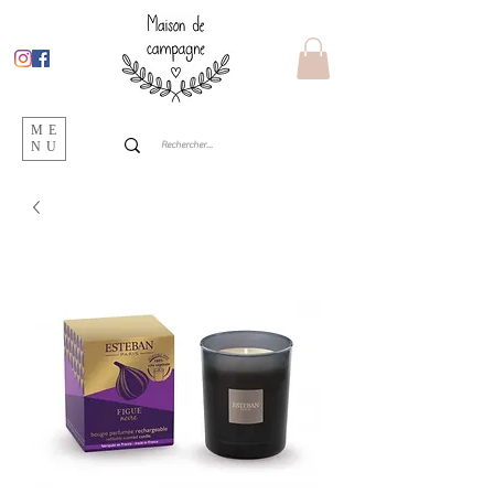
ME
NU