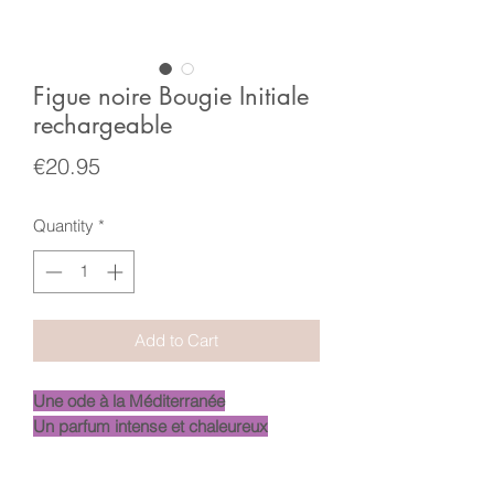
Figue noire Bougie Initiale
rechargeable
Price
€20.95
Quantity
*
Add to Cart
Une ode à la Méditerranée
Un parfum intense et chaleureux
-
Comme un trésor pour votre maison