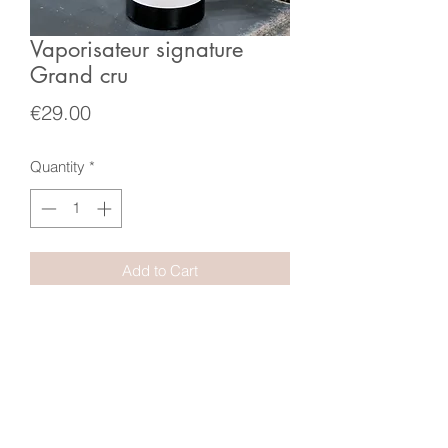
Vaporisateur signature
Grand cru
Price
€29.00
Quantity
*
Add to Cart
Collection signature sélectionnée et
personnalisée par Maison de
Campagne.
Raisin rouge,benjoin, ciste, poivre noir,
petitgrain, jasmin mandarine, vétiver.
Flacon spray rond de parfum d’intérieur