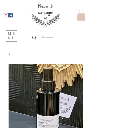
ME
NU