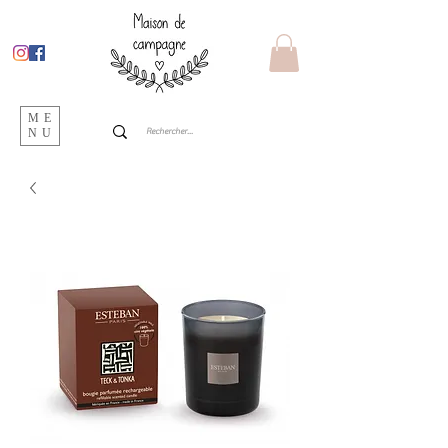
ME
NU