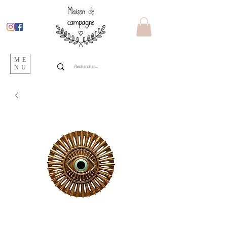
ME
NU