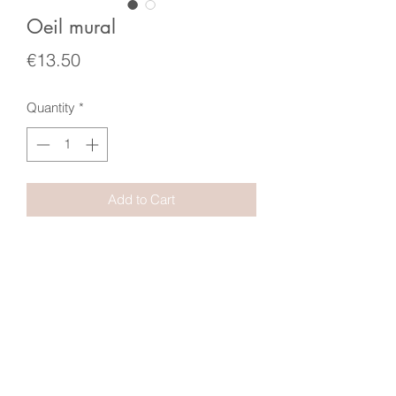
Oeil mural
Price
€13.50
Quantity
*
Add to Cart
Diamètre 15 cm
Résine patinée dorée, oeil bleu.
Crochet au dos
Terms
Conditions
&