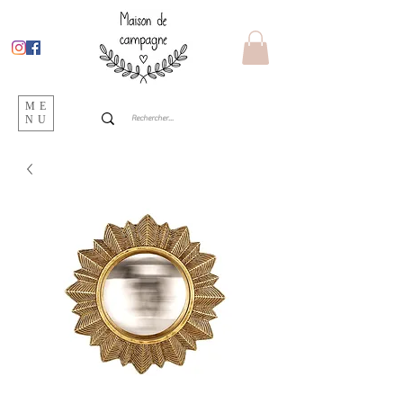
ME
NU