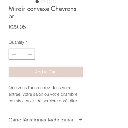
Miroir convexe Chevrons
or
Price
€29.95
Quantity
*
Add to Cart
Que vous l'accrochiez dans votre
entrée, votre salon ou votre chambre,
ce miroir soleil de sorcière doré offre
une réflexion déformée et fascinante
qui ajoute de la profondeur et du cachet
Caractéristiques techniques
à votre décor.