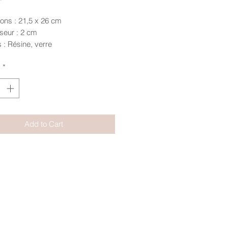
ons : 21,5 x 26 cm
eur : 2 cm
 : Résine, verre
 au dos
y
*
ussi en Petit modèle et Moyen
Add to Cart