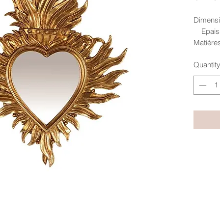
Dimensi
Epaiss
Matières
Crochet
Quantit
Existe a
modèle