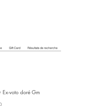
ue
Gift Card
Résultats de recherche
r Ex-voto doré Gm
Price
0