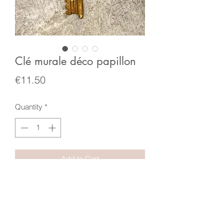
Clé murale déco papillon
Price
€11.50
Quantity
*
Add to Cart
Dimensions : 10,8 x 15 cm
Matière : Résine dorée
Crochet au dos