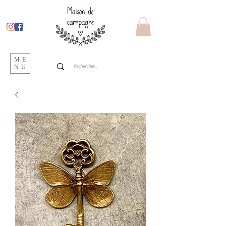
ME
NU