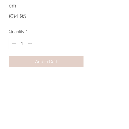
cm
Price
€34.95
Quantity
*
Add to Cart
Dimensions : 22,5 x 22,5 cm, épaisseur
2 cm
Matières : Résine, velours.
Crochet au dos
Terms
Conditions
&
of
sales