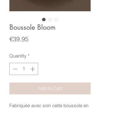
Boussole Bloom
Price
€39.95
Quantity
*
Add to Cart
Fabriquée avec soin cette boussole en
verre et laiton s'inspire de l'esprit de la
brocante.
Une boussole est toujours une invitation