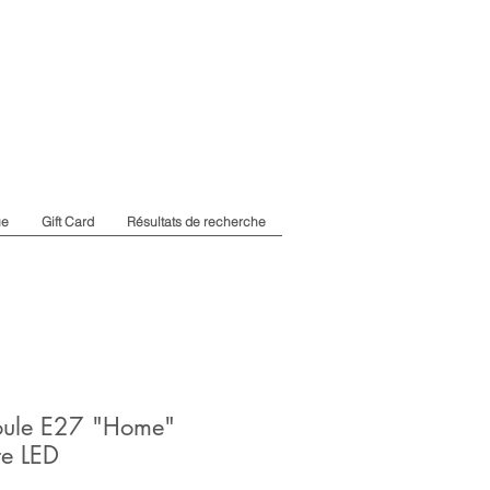
ue
Gift Card
Résultats de recherche
ule E27 "Home"
e LED