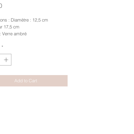
Price
0
ons : Diamètre : 12,5 cm
r 17,5 cm
 : Verre ambré
y
*
Add to Cart