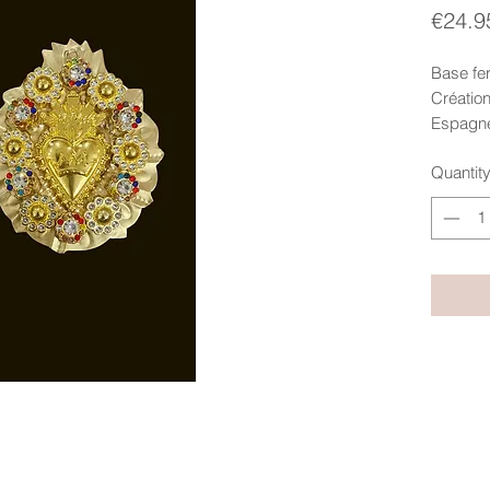
€24.9
Base fe
Création
Espagn
Strass, 
Quantit
7.5X6.