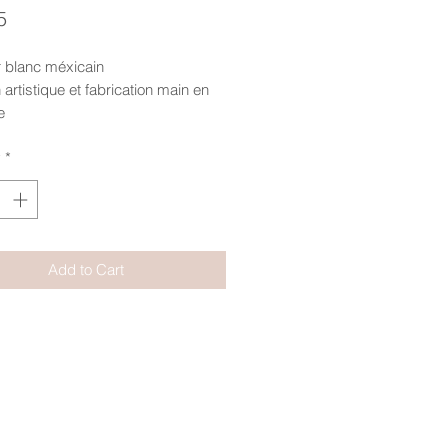
Price
5
r blanc méxicain
 artistique et fabrication main en
e
perles, cabochons...
y
*
5cm
Add to Cart